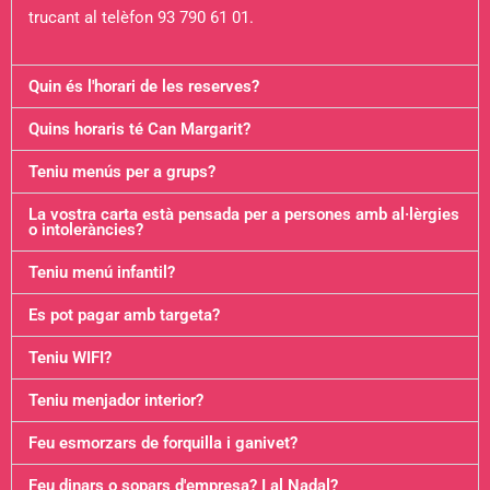
trucant al telèfon 93 790 61 01.
Quin és l'horari de les reserves?
Quins horaris té Can Margarit?
Teniu menús per a grups?
La vostra carta està pensada per a persones amb al·lèrgies
o intoleràncies?
Teniu menú infantil?
Es pot pagar amb targeta?
Teniu WIFI?
Teniu menjador interior?
Feu esmorzars de forquilla i ganivet?
Feu dinars o sopars d'empresa? I al Nadal?