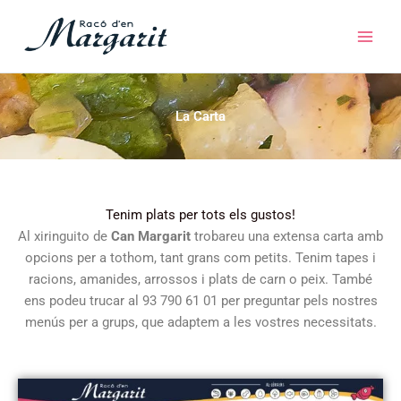
Vés
Main
al
Men
contingut
La Carta
Tenim plats per tots els gustos!
Al xiringuito de
Can Margarit
trobareu una extensa carta amb
opcions per a tothom, tant grans com petits. Tenim tapes i
racions, amanides, arrossos i plats de carn o peix. També
ens podeu trucar al 93 790 61 01 per preguntar pels nostres
menús per a grups, que adaptem a les vostres necessitats.