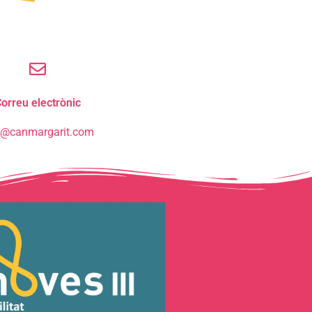
orreu electrònic
o@canmargarit.com