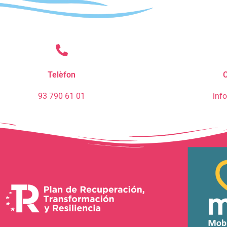
Telèfon
C
93 790 61 01
inf