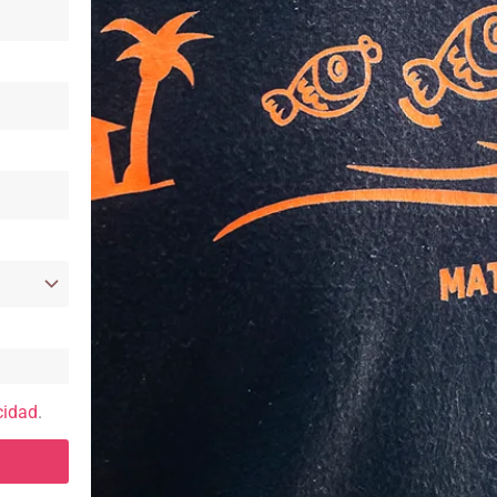
cidad
.