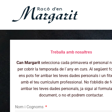
Vés
al
contingut
Treballa amb nosaltres
Can Margarit
selecciona cada primavera el personal n
per cobrir la temporada de l´any en curs. Al següent f
ens pots fer arribar les teves dades personals i un fit
amb el teu currículum professional. No t’oblidis de f
arribar les teves dades personals, ja sigui al formular
document, o no et podrem contactar.
Nom i Cognoms