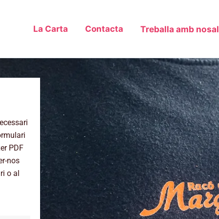
La Carta
Contacta
Treballa amb nosal
ecessari
ormulari
xer PDF
er-nos
i o al