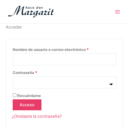
Ir
Obligatorio
Obligatorio
Main
al
Men
contenido
Acceder
Nombre de usuario o correo electrónico
*
Contraseña
*
Recuérdame
Acceso
¿Olvidaste la contraseña?