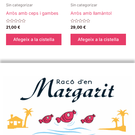
Sin categorizar
Sin categorizar
Arròs amb ceps i gambes
Arròs amb llamàntol
Puntuat
Puntuat
21,00
€
29,00
€
amb
amb
0
0
de
de
Afegeix a la cistella
Afegeix a la cistella
5
5